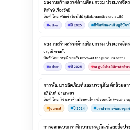
ผลงานสร้างสรรค์ด้านศิลปกรรม ประเภทจิตร
พิทักษ์ เรืองรัศมี
บันทึกโดย:
พิทักษ์ เรืองรัศมี
(pitak.rua@live.uru.ac.th)
other
ปี 2025
ตีพิมพ์ผลงานในสูจิบัตร 
ผลงานสร้างสรรค์ด้านศิลปกรรม ประเภทจิตร
วรวุฒิ ทาแก้ว
บันทึกโดย:
วรวุฒิ ทาแก้ว
(worawut.tha@live.uru.ac.th)
other
ปี 2025
ณ ศูนย์ประวัติศาสตร์พร
การพัฒนาผลิตภัณฑ์และบรรจุภัณฑ์กล้วยฉาบเพ
อภินันท์ ปานเพชร
บันทึกโดย:
วัชระพงศ์ เครือบคนโท เครือบคนโท
(watcharap
journal
ปี 2024
วารสารการพัฒนาชุมช
การออกแบบกราฟิกบนบรรจุภัณฑ์และสื่อประชาส