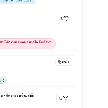
ุ่นบนผ้าใบ” ประจำปี 2567
APA
7
มัยยิกาวาส อำเภอเกาะเกร็ด จังหวัดนท
APA 7
on)
ท : จิตรกรรมร่วมสมัย
APA
7