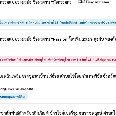
กรรมแบบร่วมสมัย ชื่อผลงาน “มือกรรมกร”
ยังไม่ได้รับการตรวจสอบ
ในนิทรรศการอัตลักษณ์ศิลป์ถิ่นไทย ครั้งที่ 11 “ยลศิลป์ถิ่นท่าเหนือ” เครือข่ายMOUราชภ
กรรมแบบร่วมสมัย ชื่อผลงาน “Passion ก้อนหินละเมอ คุยกับ หลงล
ะราชวังจันทน์ อำเภอเมืองพิษณุโลก จังหวัดพิษณุโลก ระหว่างวันที่ 13 – 15 มิถุนายน พ
ลินเพลินของชุมชนบ้านไร่อ้อย ตําบลไร่อ้อย อําเภอพิชัย จังหวัดอ
ong.kru@live.uru.ac.th)
นและคุณภาพชีวิต
ัมพันธ์สำหรับผลิตภัณฑ์ ข้าวไรซ์เบอรี่ชุมชนราชพฤกษ์ ตำบลไร่อ้