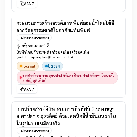
APA 7
กระบวนการสร้างสรรค์ภาพพิมพ์ลอยน้ำโดยใช้สี
จากวัสดุธรรมชาติไม่อาศัยแท่นพิมพ์
ผ่านการตรวจสอบ
ศุภณัฐ ชะเมาะชาติ
บันทึกโดย:
วัชระพงศ์ เครือบคนโท เครือบคนโท
(watcharapong.kru@live.uru.ac.th)
journal
ปี 2024
วารสารวิชาการมนุษยศาสตร์และสังคมศาสตร์ มหาวิทยาลัย
ราชภัฏอุตรดิตถ์
APA 7
การสร้างสรรค์จิตรกรรมภาพทิวทัศน์ ต.นางพญา
อ.ท่าปลา จ.อุตรดิตถ์ ด้วยเทคนิคสีน้ำมันบนผ้าใบ
ในรูปแบบเหมือนจริง
ผ่านการตรวจสอบ