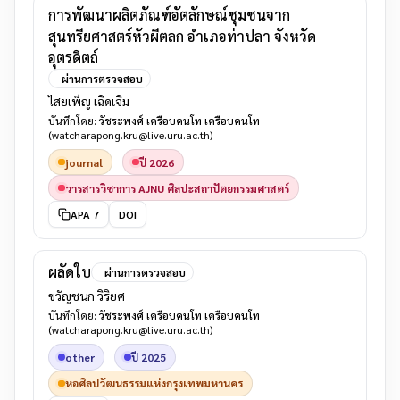
การพัฒนาผลิตภัณฑ์อัตลักษณ์ชุมชนจาก
สุนทรียศาสตร์หัวผีตลก อำเภอท่าปลา จังหวัด
อุตรดิตถ์
ผ่านการตรวจสอบ
ไสยเพ็ญ เฉิดเจิม
บันทึกโดย:
วัชระพงศ์ เครือบคนโท เครือบคนโท
(watcharapong.kru@live.uru.ac.th)
journal
ปี 2026
วารสารวิชาการ AJNU ศิลปะสถาปัตยกรรมศาสตร์
APA 7
DOI
ผลัดใบ
ผ่านการตรวจสอบ
ขวัญชนก วิริยศ
บันทึกโดย:
วัชระพงศ์ เครือบคนโท เครือบคนโท
(watcharapong.kru@live.uru.ac.th)
other
ปี 2025
หอศิลปวัฒนธรรมแห่งกรุงเทพมหานคร