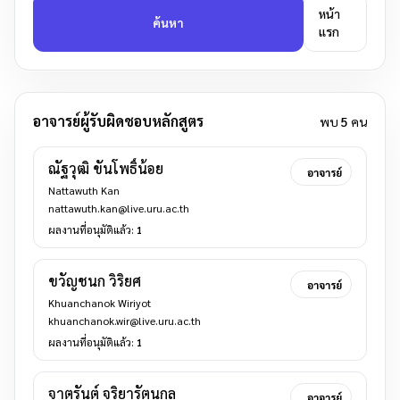
หน้า
ค้นหา
แรก
อาจารย์ผู้รับผิดชอบหลักสูตร
พบ
5
คน
ณัฐวุฒิ ขันโพธิ์น้อย
อาจารย์
Nattawuth Kan
nattawuth.kan@live.uru.ac.th
ผลงานที่อนุมัติแล้ว:
1
ขวัญชนก วิริยศ
อาจารย์
Khuanchanok Wiriyot
khuanchanok.wir@live.uru.ac.th
ผลงานที่อนุมัติแล้ว:
1
จาตุรันต์ จริยารัตนกูล
อาจารย์