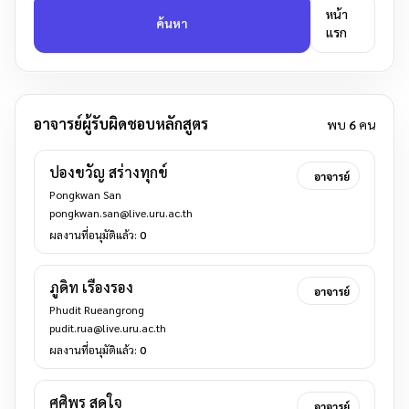
หน้า
ค้นหา
แรก
อาจารย์ผู้รับผิดชอบหลักสูตร
พบ
6
คน
ปองขวัญ สร่างทุกข์
อาจารย์
Pongkwan San
pongkwan.san@live.uru.ac.th
ผลงานที่อนุมัติแล้ว:
0
ภูดิท เรืองรอง
อาจารย์
Phudit Rueangrong
pudit.rua@live.uru.ac.th
ผลงานที่อนุมัติแล้ว:
0
ศศิพร สุดใจ
อาจารย์