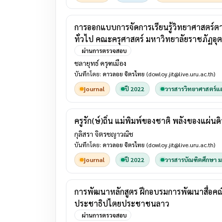
การออกแบบการจัดการเรียนรู้วิทยาศาสตร์ตา
ทั่วไป คณะครุศาสตร์ มหาวิทยาลัยราชภัฏอุตรด
ผ่านการตรวจสอบ
ชลายุทธ์ ครุฑเมือง
บันทึกโดย:
ดาวลอย จิตรไทย
(dowloy.jit@live.uru.ac.th)
journal
ปี 2022
วารสารวิทยาศาสตร์แ
ครูรัก(ษ์)ถิ่น แม่พิมพ์ของชาติ พลังของแผ่นดิ
กุลิสรา จิตรชญาวณิช
บันทึกโดย:
ดาวลอย จิตรไทย
(dowloy.jit@live.uru.ac.th)
journal
ปี 2022
วารสารบัณฑิตศึกษา 
การพัฒนาหลักสูตร ฝึกอบรมการพัฒนาสื่อคณิต
ประชาธิปไตยประชาชนลาว
ผ่านการตรวจสอบ