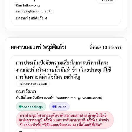
Kan Inthuwong
inchgun@live.uru.ac.th
ผลงานที่อนุมัติแล้ว:
4
ผลงานเผยแพร่ (อนุมัติแล้ว)
ทั้งหมด
13
รายการ
การประเมินปัจจัยความเสี่ยงในการบริหารโครง
งานก่อสร้างโรงงานน้ำมันรำข้าว โดยประยุกต์ใช้
การวิเคราะห์ค่าดัชนีความสำคัญ
ผ่านการตรวจสอบ
กณพ วัฒนา
บันทึกโดย:
วันนิสา เมฆทับ
(wannisa.mak@live.uru.ac.th)
proceedings
ปี 2025
การประชุมวิชาการระดับชาติ สถาบันสารสาสน์เทคโนโลยี
แห่งสุวรรณภูมิ ครั้งที่ 3 และระดับนานาชาติ ครั้งที่ 1 ประจำ
ปี 2568 หัวข้อ “วิจัยและนวัตกรรม AI เพื่อโลกที่ยั่งยืน”