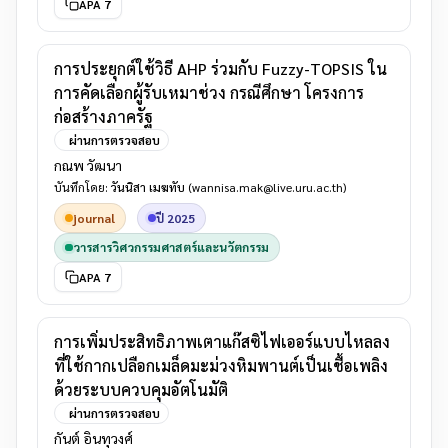
APA 7
การประยุกต์ใช้วิธี AHP ร่วมกับ Fuzzy-TOPSIS ใน
การคัดเลือกผู้รับเหมาช่วง กรณีศึกษา โครงการ
ก่อสร้างภาครัฐ
ผ่านการตรวจสอบ
กณพ วัฒนา
บันทึกโดย:
วันนิสา เมฆทับ
(wannisa.mak@live.uru.ac.th)
journal
ปี 2025
วารสารวิศวกรรมศาสตร์และนวัตกรรม
APA 7
การเพิ่มประสิทธิภาพเตาแก๊สซิไฟเออร์แบบไหลลง
ที่ใช้กากเปลือกเมล็ดมะม่วงหิมพานต์เป็นเชื้อเพลิง
ด้วยระบบควบคุมอัตโนมัติ
ผ่านการตรวจสอบ
กันต์ อินทุวงศ์