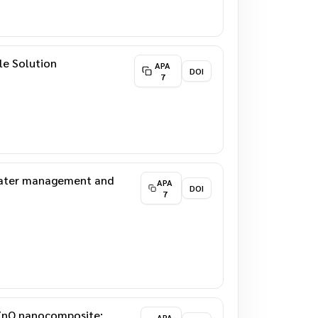
le Solution
APA
DOI
7
f water management and
APA
DOI
7
-ZnO nanocomposite:
APA