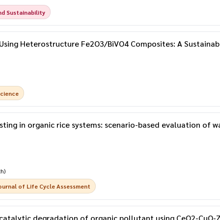
d Sustainability
 Using Heterostructure Fe2O3/BiVO4 Composites: A Sustainab
Science
osting in organic rice systems: scenario-based evaluation o
th)
ournal of Life Cycle Assessment
catalytic degradation of organic pollutant using CeO2-CuO