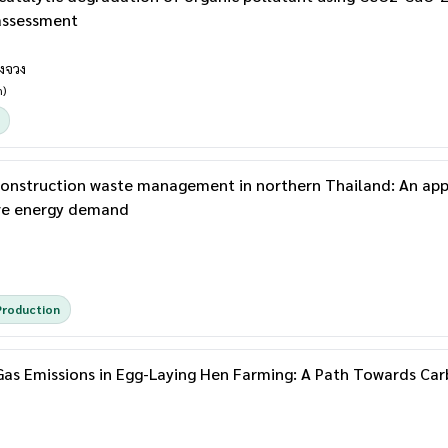
 assessment
ตงจวง
h)
construction waste management in northern Thailand: An ap
ive energy demand
Production
Gas Emissions in Egg-Laying Hen Farming: A Path Towards Car