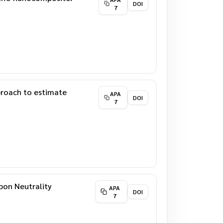
DOI
7
proach to estimate
APA
DOI
7
bon Neutrality
APA
DOI
7