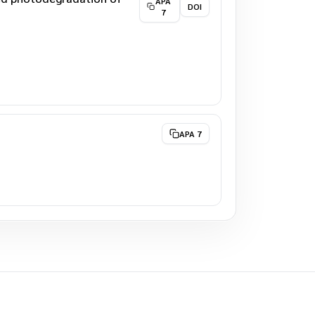
APA
DOI
7
APA 7