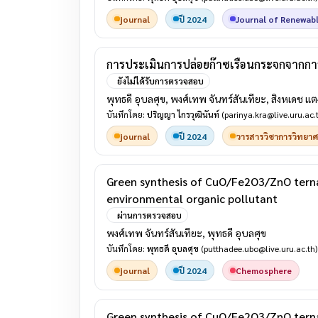
journal
ปี 2024
Journal of Renewab
การประเมินการปล่อยก๊าซเรือนกระจกจากการใ
ยังไม่ได้รับการตรวจสอบ
พุทธดี อุบลศุข, พงศ์เทพ จันทร์สันเทียะ, สิงหเดช แ
บันทึกโดย:
ปริญญา ไกรวุฒินันท์
(parinya.kra@live.uru.ac.
journal
ปี 2024
วารสารวิชาการวิทยาศ
Green synthesis of CuO/Fe2O3/ZnO tern
environmental organic pollutant
ผ่านการตรวจสอบ
พงศ์เทพ จันทร์สันเทียะ, พุทธดี อุบลศุข
บันทึกโดย:
พุทธดี อุบลศุข
(putthadee.ubo@live.uru.ac.th)
journal
ปี 2024
Chemosphere
Green synthesis of CuO/Fe2O3/ZnO tern