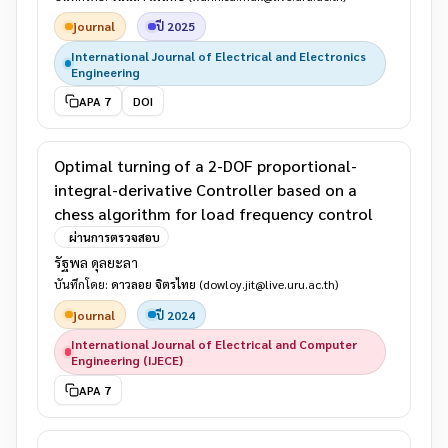
journal
ปี 2025
International Journal of Electrical and Electronics
Engineering
APA 7
DOI
Optimal turning of a 2-DOF proportional-
integral-derivative Controller based on a
chess algorithm for load frequency control
ผ่านการตรวจสอบ
รัฐพล ดุลยะลา
บันทึกโดย:
ดาวลอย จิตรไทย
(dowloy.jit@live.uru.ac.th)
journal
ปี 2024
International Journal of Electrical and Computer
Engineering (IJECE)
APA 7