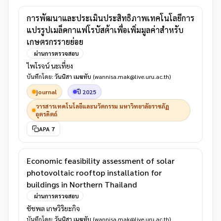
การพัฒนาและประเมินประสิทธิภาพเทคโนโลยีการ
แปรรูปเมล็ดกาแฟโรบัสต้าเพื่อเพิ่มมูลค่าสําหรับ
เกษตรกรรายย่อย
ผ่านการตรวจสอบ
ไพโรจน์ นะเที่ยง
บันทึกโดย:
วันนิสา เมฆทับ
(wannisa.mak@live.uru.ac.th)
journal
ปี 2025
วารสารเทคโนโลยีและนวัตกรรม มหาวิทยาลัยราชภัฏ
อุตรดิตถ์
APA 7
Economic feasibility assessment of solar
photovoltaic rooftop installation for
buildings in Northern Thailand
ผ่านการตรวจสอบ
ชัชพล เกษวิริยะกิจ
บันทึกโดย:
วันนิสา เมฆทับ
(wannisa.mak@live.uru.ac.th)