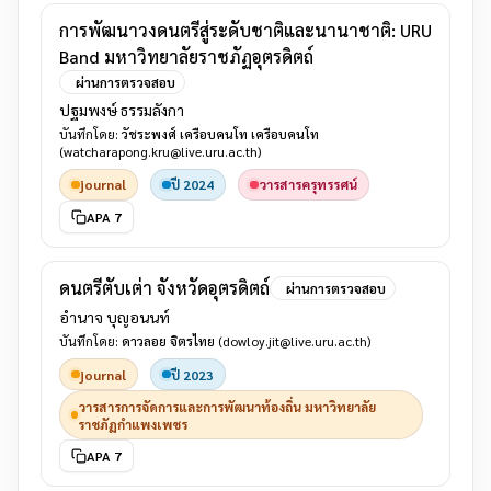
การพัฒนาวงดนตรีสู่ระดับชาติและนานาชาติ: URU
Band มหาวิทยาลัยราชภัฏอุตรดิตถ์
ผ่านการตรวจสอบ
ปฐมพงษ์ ธรรมลังกา
บันทึกโดย:
วัชระพงศ์ เครือบคนโท เครือบคนโท
(watcharapong.kru@live.uru.ac.th)
journal
ปี 2024
วารสารครุทรรศน์
APA 7
ดนตรีตับเต่า จังหวัดอุตรดิตถ์
ผ่านการตรวจสอบ
อำนาจ บุญอนนท์
บันทึกโดย:
ดาวลอย จิตรไทย
(dowloy.jit@live.uru.ac.th)
journal
ปี 2023
วารสารการจัดการและการพัฒนาท้องถิ่น มหาวิทยาลัย
ราชภัฏกำแพงเพชร
APA 7