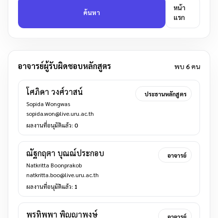
หน้า
ค้นหา
แรก
อาจารย์ผู้รับผิดชอบหลักสูตร
พบ
6
คน
โศภิดา วงศ์วาสน์
ประธานหลักสูตร
Sopida Wongwas
sopida.won@live.uru.ac.th
ผลงานที่อนุมัติแล้ว:
0
ณัฐกฤตา บุณณ์ประกอบ
อาจารย์
Natkritta Boonprakob
natkritta.boo@live.uru.ac.th
ผลงานที่อนุมัติแล้ว:
1
พรทิพพา พิญญาพงษ์
อาจารย์