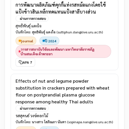
การพัฒนาผลิตภัณฑ์คุกกี้แท่งรสหม้อแกงโดยใช้
แป้งข้าวสินเหล็กทดแทนแป้งสาลีบางส่วน
ผ่านการตรวจสอบ
สุทธิพันธุ์ แดงใจ
บันทึกโดย:
สุทธิพันธุ์ แดงใจ
(suttiphun.dan@live.uru.ac.th)
journal
ปี 2024
วารสารสถาบันวิจัยและพัฒนา มหาวิทยาลัยราชภัฏ
บ้านสมเด็จเจ้าพระยา
APA 7
Effects of nut and legume powder
substitution in crackers prepared with wheat
flour on postprandial plasma glucose
response among healthy Thai adults
ผ่านการตรวจสอบ
รสสุคนธ์ วงษ์ดอกไม้
บันทึกโดย:
นางสาว โสภิณภา นันตา
(sopinapa.nan@live.uru.ac.th)