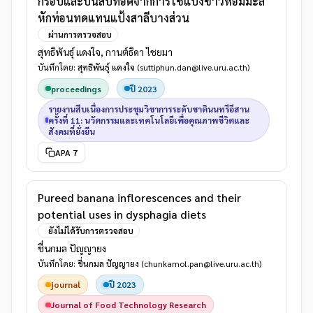
กรอบและปั้นสิบทอดจากการใช้แป้งข้าวหอมมะลิ
หักท่อนทดแทนแป้งสาลีบางส่วน
ผ่านการตรวจสอบ
สุทธิพันธุ์ แดงใจ, กานต์ธิดา ไชยมา
บันทึกโดย:
สุทธิพันธุ์ แดงใจ
(suttiphun.dan@live.uru.ac.th)
proceedings
ปี 2023
รายงานสืบเนื่องการประชุมวิชาการระดับชาตินนทรีอีสาน
ครั้งที่ 11: นวัตกรรมและเทคโนโลยีเพื่อคุณภาพชีวิตและ
สังคมที่ยั่งยืน
APA 7
Pureed banana inflorescences and their
potential uses in dysphagia diets
ยังไม่ได้รับการตรวจสอบ
ชื่นกมล ปัญญายง
บันทึกโดย:
ชื่นกมล ปัญญายง
(chunkamol.pan@live.uru.ac.th)
journal
ปี 2023
Journal of Food Technology Research