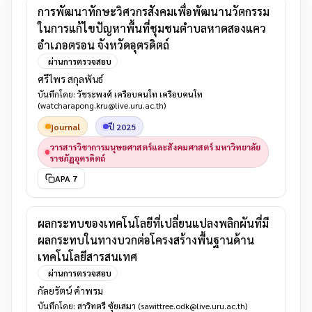
การพัฒนาทักษะวิศวกรสังคมเพื่อพัฒนานวัตกรรม
ในการแก้ไขปัญหาพื้นที่ชุมชนตำบลหาดสองแคว
อำเภอตรอน จังหวัดอุตรดิตถ์
ผ่านการตรวจสอบ
ศรีไพร สกุลพันธ์
บันทึกโดย:
วัชระพงศ์ เครือบคนโท เครือบคนโท
(watcharapong.kru@live.uru.ac.th)
journal
ปี 2025
วารสารวิชาการมนุษยศาสตร์และสังคมศาสตร์ มหาวิทยาลัย
ราชภัฏอุตรดิตถ์
APA 7
ผลกระทบของเทคโนโลยีที่เปลี่ยนแปลงพลิกผันที่มี
ผลกระทบในทางบวกต่อโครงสร้างพื้นฐานด้าน
เทคโนโลยีสารสนเทศ
ผ่านการตรวจสอบ
กัลยรัตน์ คำพรม
บันทึกโดย:
สาวิทตรี ซุ้ยเสมา
(sawittree.odk@live.uru.ac.th)