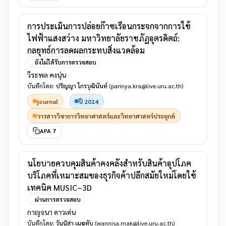
การประเมินการปล่อยก๊าซเรือนกระจกจากการใช้
ไฟฟ้าแสงสว่าง มหาวิทยาลัยราชภัฏอุตรดิตถ์:
กลยุทธ์การลดผลกระทบสิ่งแวดล้อม
ยังไม่ได้รับการตรวจสอบ
วีระพล คงนุ่น
บันทึกโดย:
ปริญญา ไกรวุฒินันท์
(parinya.kra@live.uru.ac.th)
journal
ปี 2024
วารสารวิชาการวิทยาศาสตร์และวิทยาศาสตร์ประยุกต์
APA 7
นโยบายควบคุมสินค้าคงคลังสำหรับสินค้าอุปโภค
บริโภคที่เหมาะสมของธุรกิจค้าปลีกสมัยใหม่โดยใช้
เทคนิค MUSIC–3D
ผ่านการตรวจสอบ
กาญจนา ดาวเด่น
บันทึกโดย:
วันนิสา เมฆทับ
(wannisa.mak@live.uru.ac.th)