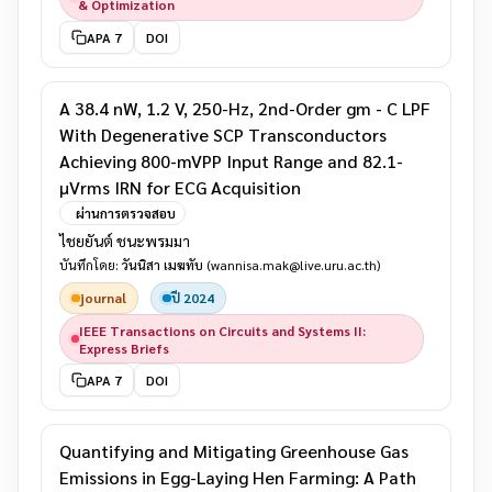
& Optimization
APA 7
DOI
A 38.4 nW, 1.2 V, 250-Hz, 2nd-Order gm - C LPF
With Degenerative SCP Transconductors
Achieving 800-mVPP Input Range and 82.1-
μVrms IRN for ECG Acquisition
ผ่านการตรวจสอบ
ไชยยันต์ ชนะพรมมา
บันทึกโดย:
วันนิสา เมฆทับ
(wannisa.mak@live.uru.ac.th)
journal
ปี 2024
IEEE Transactions on Circuits and Systems II:
Express Briefs
APA 7
DOI
Quantifying and Mitigating Greenhouse Gas
Emissions in Egg-Laying Hen Farming: A Path