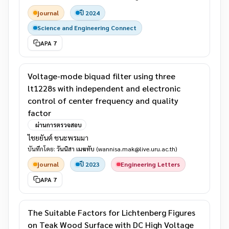
journal
ปี 2024
Science and Engineering Connect
APA 7
Voltage-mode biquad filter using three
lt1228s with independent and electronic
control of center frequency and quality
factor
ผ่านการตรวจสอบ
ไชยยันต์ ชนะพรมมา
บันทึกโดย:
วันนิสา เมฆทับ
(wannisa.mak@live.uru.ac.th)
journal
ปี 2023
Engineering Letters
APA 7
The Suitable Factors for Lichtenberg Figures
on Teak Wood Surface with DC High Voltage