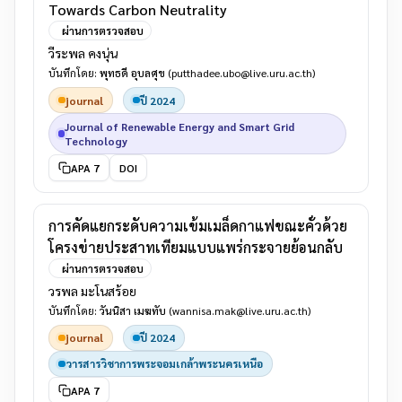
Towards Carbon Neutrality
ผ่านการตรวจสอบ
วีระพล คงนุ่น
บันทึกโดย:
พุทธดี อุบลศุข
(putthadee.ubo@live.uru.ac.th)
journal
ปี 2024
Journal of Renewable Energy and Smart Grid
Technology
APA 7
DOI
การคัดแยกระดับความเข้มเมล็ดกาแฟขณะคั่วด้วย
โครงข่ายประสาทเทียมแบบแพร่กระจายย้อนกลับ
ผ่านการตรวจสอบ
วรพล มะโนสร้อย
บันทึกโดย:
วันนิสา เมฆทับ
(wannisa.mak@live.uru.ac.th)
journal
ปี 2024
วารสารวิชาการพระจอมเกล้าพระนครเหนือ
APA 7