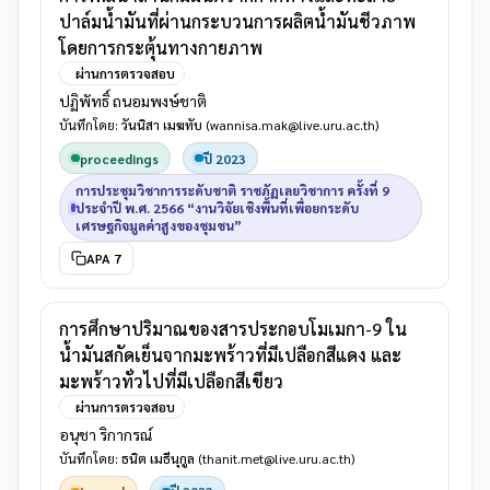
ปาล์มน้ำมันที่ผ่านกระบวนการผลิตน้ำมันชีวภาพ
โดยการกระตุ้นทางกายภาพ
ผ่านการตรวจสอบ
ปฏิพัทธิ์ ถนอมพงษ์ชาติ
บันทึกโดย:
วันนิสา เมฆทับ
(wannisa.mak@live.uru.ac.th)
proceedings
ปี 2023
การประชุมวิชาการระดับชาติ ราชภัฏเลยวิชาการ ครั้งที่ 9
ประจำปี พ.ศ. 2566 “งานวิจัยเชิงพื้นที่เพื่อยกระดับ
เศรษฐกิจมูลค่าสูงของชุมชน”
APA 7
การศึกษาปริมาณของสารประกอบโมเมกา-9 ใน
น้ำมันสกัดเย็นจากมะพร้าวที่มีเปลือกสีแดง และ
มะพร้าวทั่วไปที่มีเปลือกสีเขียว
ผ่านการตรวจสอบ
อนุชา ริกากรณ์
บันทึกโดย:
ธนิต เมธีนุกูล
(thanit.met@live.uru.ac.th)