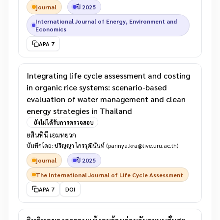
journal
ปี 2025
International Journal of Energy, Environment and
Economics
APA 7
Integrating life cycle assessment and costing
in organic rice systems: scenario-based
evaluation of water management and clean
energy strategies in Thailand
ยังไม่ได้รับการตรวจสอบ
ยสินทินี เอมหยวก
บันทึกโดย:
ปริญญา ไกรวุฒินันท์
(parinya.kra@live.uru.ac.th)
journal
ปี 2025
The International Journal of Life Cycle Assessment
APA 7
DOI