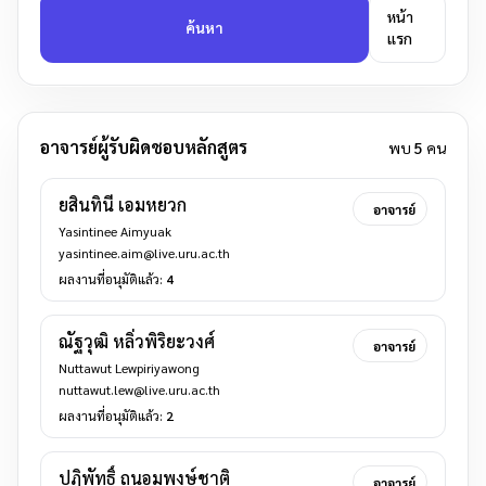
หน้า
ค้นหา
แรก
อาจารย์ผู้รับผิดชอบหลักสูตร
พบ
5
คน
ยสินทินี เอมหยวก
อาจารย์
Yasintinee Aimyuak
yasintinee.aim@live.uru.ac.th
ผลงานที่อนุมัติแล้ว:
4
ณัฐวุฒิ หลิ่วพิริยะวงศ์
อาจารย์
Nuttawut Lewpiriyawong
nuttawut.lew@live.uru.ac.th
ผลงานที่อนุมัติแล้ว:
2
ปฏิพัทธิ์ ถนอมพงษ์ชาติ
อาจารย์