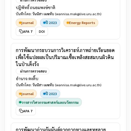
ปฏิพัทธิ์ ถนอมพงษ์ชาติ
บันทึกโดย:
วันนิสา เมฆทับ
(wannisa.mak@live.uru.ac.th)
journal
ปี 2023
Energy Reports
APA 7
DOI
การพัฒนากระบวนการวิเคราะห์ภาพถ่ายเรือนยอด
เพื่อใช้แปลผลเป็นปริมาณเชื้อเพลิงสะสมบนผิวดิน
ในป่าเต็งรัง
ผ่านการตรวจสอบ
อำนาจ ตงติ๊บ
บันทึกโดย:
วันนิสา เมฆทับ
(wannisa.mak@live.uru.ac.th)
journal
ปี 2023
วารสารวิศวกรรมศาสตร์และนวัตกรรม
APA 7
การพัฒนาถ่านกัมมันต์จากกากทางและทะลาย