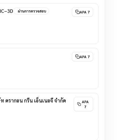
SIC–3D
ผ่านการตรวจสอบ
APA 7
APA 7
ัท ดรากอน กรีน เอ็นเนอจี จำกัด
APA
7