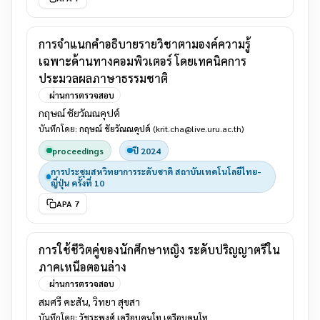
การจําแนกคําอธิบายรายวิชาตามองค์ความรู้
เฉพาะด้านทางคอมพิวเตอร์ โดยเทคนิคการ
ประมวลผลภาษาธรรมชาติ
ผ่านการตรวจสอบ
กฤษณ์ ชัยวัณณคุปต์
บันทึกโดย:
กฤษณ์ ชัยวัณณคุปต์
(krit.cha@live.uru.ac.th)
proceedings
ปี 2024
การประชุมสหวิทยาการระดับชาติ สถาบันเทคโนโลยีไทย-
ญี่ปุ่น ครั้งที่ 10
APA 7
การใช้ชีวิตคู่ของนักศึกษาหญิง ระดับปริญญาตรีใน
ภาคเหนือตอนล่าง
ผ่านการตรวจสอบ
สมศรี คะสัน, วิทยา สุขสา
บันทึกโดย:
วัชระพงศ์ เครือบคนโท เครือบคนโท