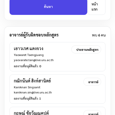
หน้า
ค้นหา
แรก
อาจารย์ผู้รับผิดชอบหลักสูตร
พบ
6
คน
เยาวเรศ แตงจวง
ประธานหลักสูตร
Yaowaret Taengjuang
yaovarate.tan@live.uru.ac.th
ผลงานที่อนุมัติแล้ว:
0
กณิกนันต์ สิงห์สานิตย์
อาจารย์
Kaniknan Singsanit
kaniknan.sin@live.uru.ac.th
ผลงานที่อนุมัติแล้ว:
1
กฤษณ์ ชัยวัณณคุปต์
อาจารย์