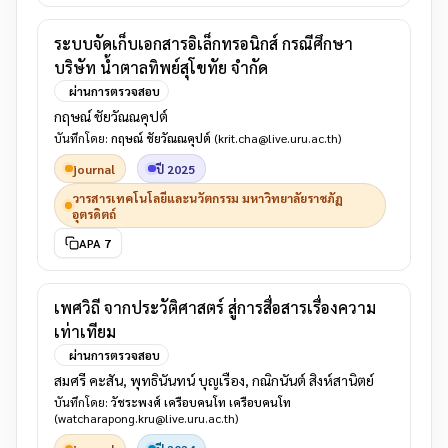
ระบบจัดเก็บเอกสารอิเล็กทรอนิกส์ กรณีศึกษา
บริษัท น้ำตาลทิพย์สุโขทัย จำกัด
ผ่านการตรวจสอบ
กฤษณ์ ชัยวัณณคุปต์
บันทึกโดย:
กฤษณ์ ชัยวัณณคุปต์
(krit.cha@live.uru.ac.th)
journal
ปี 2025
วารสารเทคโนโลยีและนวัตกรรม มหาวิทยาลัยราชภัฏ
อุตรดิตถ์
APA 7
เพศวิถี จากประวัติศาสตร์ สู่การสื่อสารเรื่องความ
เท่าเทียม
ผ่านการตรวจสอบ
สมศรี คะสัน, พุทธินันทน์ บุญเรือง, กณิกนันต์ สิงห์สานิตย์
บันทึกโดย:
วัชระพงศ์ เครือบคนโท เครือบคนโท
(watcharapong.kru@live.uru.ac.th)